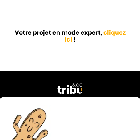
Votre projet en mode expert,
cliquez
ici
!
76 rue Georges Courteline
37000 Tours
FRANCE
02 47 38 49 74
contact@tribu-and-co.fr