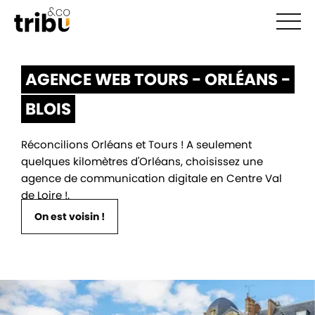
Ouvr
AGENCE WEB TOURS - ORLÉANS -
BLOIS
Réconcilions Orléans et Tours ! A seulement
quelques kilomètres d'Orléans, choisissez une
agence de communication digitale en Centre Val
de Loire !.
On est voisin !