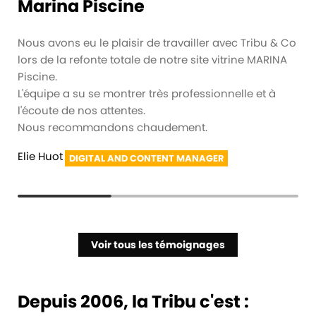
Marina Piscine
Nous avons eu le plaisir de travailler avec Tribu & Co
lors de la refonte totale de notre site vitrine MARINA
Piscine.
L'équipe a su se montrer très professionnelle et à
l'écoute de nos attentes.
Nous recommandons chaudement.
Elie Huot
Alex Pierson
Samuel BUCHWALDER
,
,
,
DIGITAL AND CONTENT MANAGER
RESPONSABLE MARKETING DIGITAL
CHARGÉ DE MISSION COMMUNICATION ET QUALITÉ
Voir tous les témoignages
Depuis 2006, la Tribu c'est :