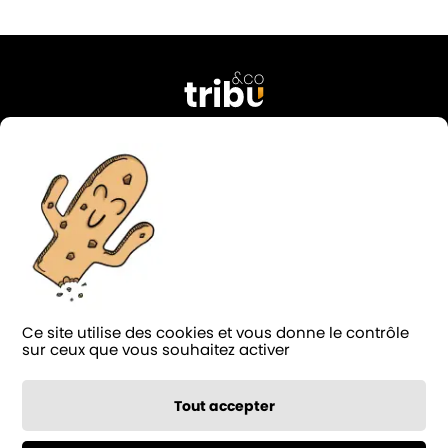
76 rue Georges Courteline
37000 Tours
FRANCE
02 47 38 49 74
contact@tribu-and-co.fr
Candidature
Ce site utilise des cookies et vous donne le contrôle
LinkedIn
Facebook
Instagram
Blog
sur ceux que vous souhaitez activer
Notée 4.9/5 sur
124 avis
Tout accepter