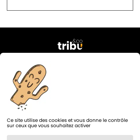
76 rue Georges Courteline
37000 Tours
FRANCE
02 47 38 49 74
contact@tribu-and-co.fr
Candidature
Ce site utilise des cookies et vous donne le contrôle
LinkedIn
Facebook
Instagram
Blog
sur ceux que vous souhaitez activer
Notée 4.9/5 sur
124 avis