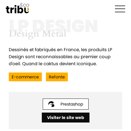
Ouvr
LP DESIGN
Design Métal
Design Métal
Dessinés et fabriqués en France, les produits LP
Design sont reconnaissables au premier coup
d'oeil. Quand le caktus devient iconique.
E-commerce
Refonte
Prestashop
Visiter le site web