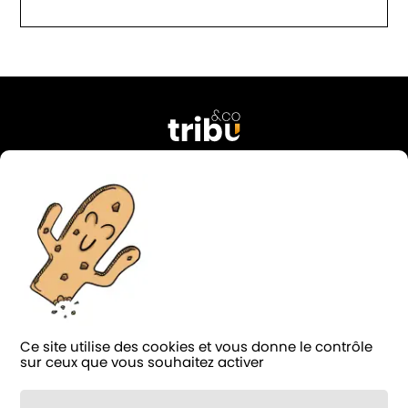
76 rue Georges Courteline
37000 Tours
FRANCE
02 47 38 49 74
contact@tribu-and-co.fr
Candidature
Ce site utilise des cookies et vous donne le contrôle
LinkedIn
Facebook
Instagram
Blog
sur ceux que vous souhaitez activer
Notée 4.9/5 sur
124 avis