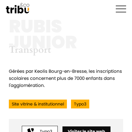
Ouvr
RUBIS
JUNIOR
Transport
Transport
Gérées par Keolis Bourg-en-Bresse, les inscriptions
scolaires concernent plus de 7000 enfants dans
l'agglomération.
Site vitrine & institutionnel
Typo3
Typo3
Visiter le site web