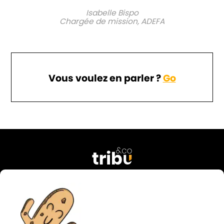
Isabelle Bispo
Chargée de mission, ADEFA
Vous voulez en parler ?
Go
76 rue Georges Courteline
37000 Tours
FRANCE
02 47 38 49 74