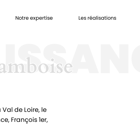
Notre expertise
Les réalisations
ISSAN
'amboise
'amboise
al de Loire, le
e, François 1er,