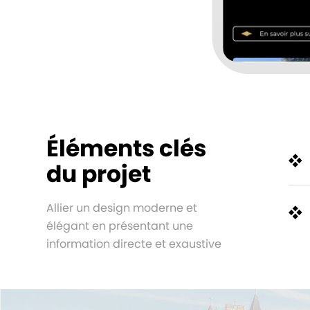
Éléments clés
du projet
Allier un design moderne et
élégant en présentant une
information directe et exaustive