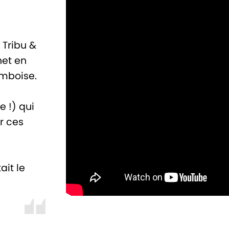
 Tribu &
net en
Amboise.
 !) qui
r ces
ait le