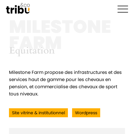
Ouvr
MILESTONE
FARM
Equitation
Equitation
Milestone Farm propose des infrastructures et des
services haut de gamme pour les chevaux en
pension, et commercialise des chevaux de sport
tous niveaux.
Site vitrine & institutionnel
Wordpress