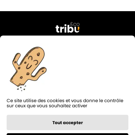
76 rue Georges Courteline
37000 Tours
FRANCE
02 47 38 49 74
contact@tribu-and-co.fr
Candidature
Ce site utilise des cookies et vous donne le contrôle
LinkedIn
Facebook
Instagram
Blog
sur ceux que vous souhaitez activer
Notée 4.9/5 sur
124 avis
Tout accepter