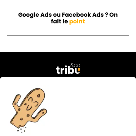
Google Ads ou Facebook Ads ? On
fait le
point
76 rue Georges Courteline
37000 Tours
FRANCE
02 47 38 49 74
contact@tribu-and-co.fr
Candidature