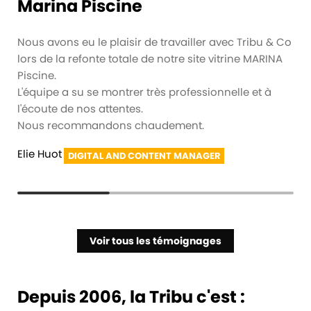
Marina Piscine
Nous avons eu le plaisir de travailler avec Tribu & Co
lors de la refonte totale de notre site vitrine MARINA
Piscine.
L'équipe a su se montrer très professionnelle et à
l'écoute de nos attentes.
Nous recommandons chaudement.
Elie Huot
Alex Pierson
Samuel BUCHWALDER
,
,
,
DIGITAL AND CONTENT MANAGER
RESPONSABLE MARKETING DIGITAL
CHARGÉ DE MISSION COMMUNICATION ET QUALITÉ
Voir tous les témoignages
Depuis 2006, la Tribu c'est :