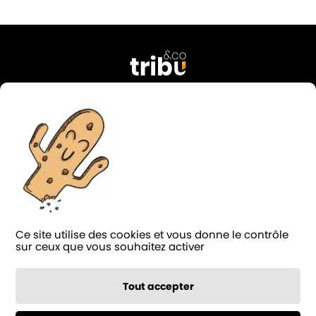
76 rue Georges Courteline
37000 Tours
FRANCE
02 47 38 49 74
contact@tribu-and-co.fr
Candidature
Ce site utilise des cookies et vous donne le contrôle
LinkedIn
Facebook
Instagram
Blog
sur ceux que vous souhaitez activer
Notée 4.9/5 sur
124 avis
Tout accepter