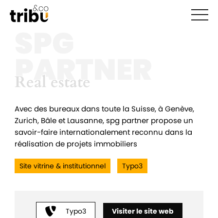
Ouvr
SPG
PARTNER
Real estate
Real estate
Avec des bureaux dans toute la Suisse, à Genève,
Zurich, Bâle et Lausanne, spg partner propose un
savoir-faire internationalement reconnu dans la
réalisation de projets immobiliers
Site vitrine & institutionnel
Typo3
Typo3
Visiter le site web