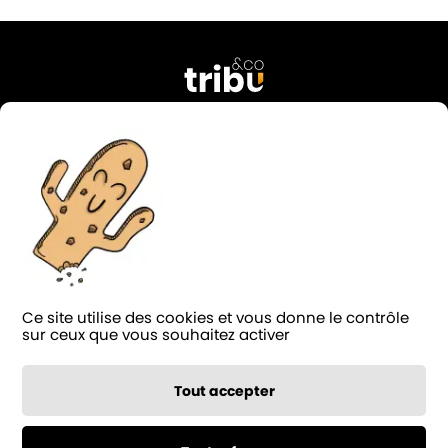
76 rue Georges Courteline
37000 Tours
FRANCE
02 47 38 49 74
contact@tribu-and-co.fr
Candidature
Ce site utilise des cookies et vous donne le contrôle
LinkedIn
Facebook
Instagram
Blog
sur ceux que vous souhaitez activer
Notée 4.9/5 sur
124 avis
Tout accepter
Politique d'accessibilité