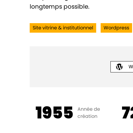
longtemps possible.
Site vitrine & institutionnel
Wordpress
W
1955
7
Année de
création