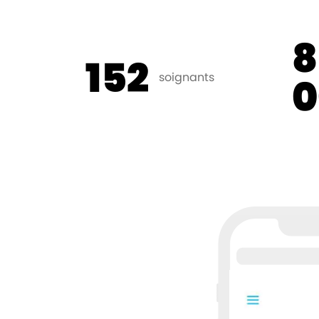
8
152
soignants
0