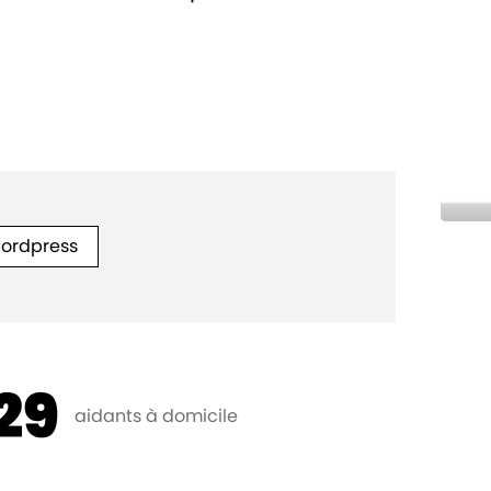
ordpress
29
aidants à domicile