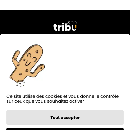
76 rue Georges Courteline
37000 Tours
FRANCE
02 47 38 49 74
contact@tribu-and-co.fr
Candidature
Ce site utilise des cookies et vous donne le contrôle
LinkedIn
Facebook
Instagram
Blog
sur ceux que vous souhaitez activer
Notée 4.9/5 sur
124 avis
Tout accepter