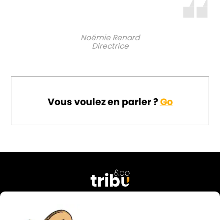
Noémie Renard
Directrice
Vous voulez en parler ?
Go
76 rue Georges Courteline
37000 Tours
FRANCE