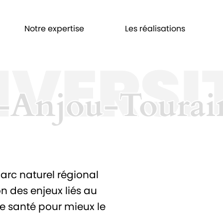
Notre expertise
Les réalisations
IVERSI
-Anjou-Tourai
-Anjou-Tourai
arc naturel régional
on des enjeux liés au
de santé pour mieux le