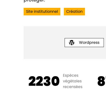
Site institutionnel
Création
Wordpress
2230
8
Espèces
végétales
recensées