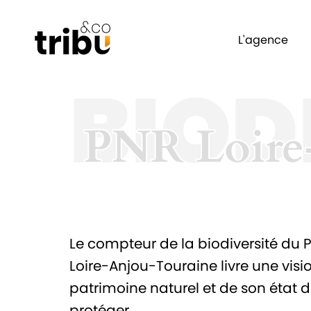
L'agence
BIOD
PNR Loire
PNR Loire
Le compteur de la biodiversité du P
Loire-Anjou-Touraine livre une visi
patrimoine naturel et de son état 
protéger.