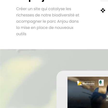
Créer un site qui catalyse les
richesses de notre biodiversité et
acompagner le parc Anjou dans
la mise en place de nouveaux
outils