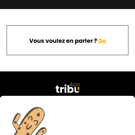
Vous voulez en parler ?
Go
76 rue Georges Courteline
37000 Tours
FRANCE
02 47 38 49 74