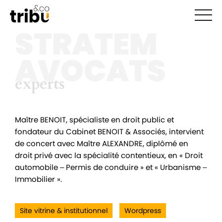
Ouvr
STRATEM
AVOCATS
experts
experts
Maître BENOIT, spécialiste en droit public et
fondateur du Cabinet BENOIT & Associés, intervient
de concert avec Maître ALEXANDRE, diplômé en
droit privé avec la spécialité contentieux, en « Droit
automobile – Permis de conduire » et « Urbanisme –
Immobilier ».
Site vitrine & institutionnel
Wordpress